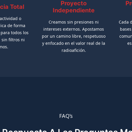
Proyecto
Pr
cia Total
Independiente
actividad o
Creamos sin presiones ni
Cada d
lica de forma
intereses externos. Apostamos
bases 
 para todos los
por un camino libre, respetuoso
comuni
sin filtros ni
y enfocado en el valor real de la
es
smos.
radioafición.
FAQ’s