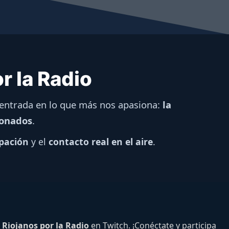
r la Radio
 centrada en lo que más nos apasiona:
la
ionados
.
ipación
y el
contacto real en el aire
.
e
Riojanos por la Radio
en Twitch. ¡Conéctate y participa