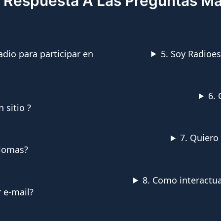
 Respuesta A Las Preguntas M
dio para participar en
5. Soy Radioe
6.
 sitio ?
7. Quiero
plomas?
8. Como interactua
 e-mail?