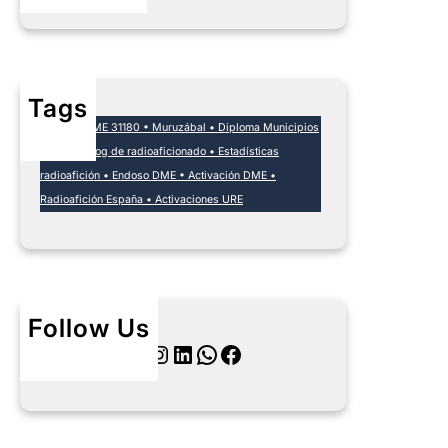
Tags
EA1DA • DME 31180 • Muruzábal • Diploma Municipios
España • Log de radioaficionado • Estadísticas
radioafición • Endoso DME • Activación DME •
Radioafición España • Activaciones URE
Follow Us
Twitter
Instagram
LinkedIn
WhatsApp
Facebook