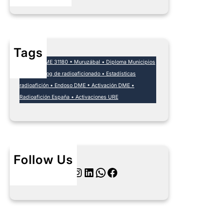
Tags
EA1DA • DME 31180 • Muruzábal • Diploma Municipios
España • Log de radioaficionado • Estadísticas
radioafición • Endoso DME • Activación DME •
Radioafición España • Activaciones URE
Follow Us
Twitter
Instagram
LinkedIn
WhatsApp
Facebook