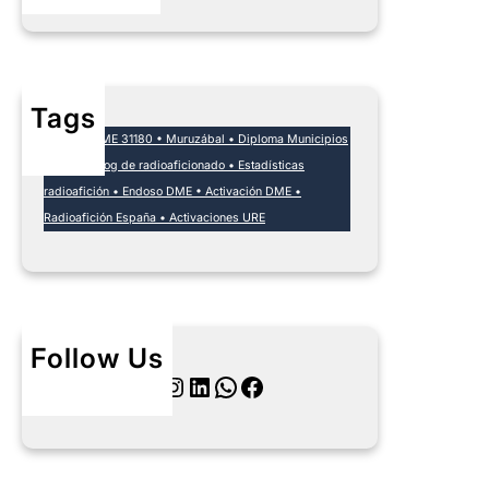
Tags
EA1DA • DME 31180 • Muruzábal • Diploma Municipios
España • Log de radioaficionado • Estadísticas
radioafición • Endoso DME • Activación DME •
Radioafición España • Activaciones URE
Follow Us
Twitter
Instagram
LinkedIn
WhatsApp
Facebook